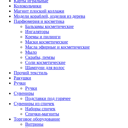
Карты игральные
Колокольчики
Магнит плоский коллажи
Модели кораблей, изделия из дерева
Парфюмерия и косметика
Бальзамы косметические
Ингаляторы
Кремы и пилинги
Маски косметические
Масла эфирные и косметические
Мыло
Скрабы, пемзы
Соли косметические
Шампуни для волос
Прочий текстиль
Ракушки
Ручки
Ручки
Сувениры
Подставки под горячее
Сувениры из спичек
Наборы спичек
Спички-магниты
Торговое оборудование
Витрины