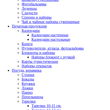
Фитобальзамы
Леденцы
Сладости
Специи и наборы
Чай и чайные наборы сувенирные
Печатная продукция
Календари
Календари настенные
Календари настольные
Книги
Путеводители, атласы, фотоальбомы
Блокноты и наборы
Наборы блокнот с ручкой
Карты туристические
Наборы открыток
Посуда, керамика
Стопки
Бокалы
Кружки
Ложки
Панно
Пепельницы
Тарелки
Тарелки 10-11 см.