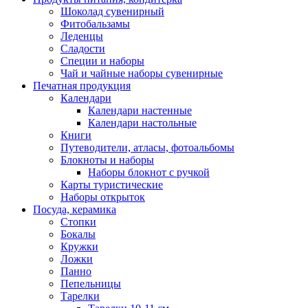
Шоколад сувенирный
Фитобальзамы
Леденцы
Сладости
Специи и наборы
Чай и чайные наборы сувенирные
Печатная продукция
Календари
Календари настенные
Календари настольные
Книги
Путеводители, атласы, фотоальбомы
Блокноты и наборы
Наборы блокнот с ручкой
Карты туристические
Наборы открыток
Посуда, керамика
Стопки
Бокалы
Кружки
Ложки
Панно
Пепельницы
Тарелки