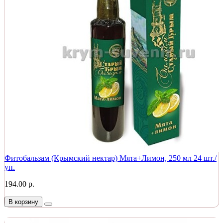
Фитобальзам (Крымский нектар) Мята+Лимон, 250 мл 24 шт./
уп.
194.00 р.
В корзину