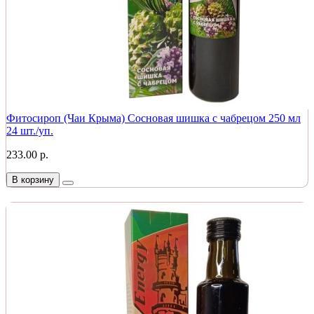
Фитосироп (Чаи Крыма) Сосновая шишка с чабрецом 250 мл
24 шт./уп.
233.00 р.
В корзину