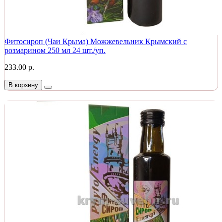
Фитосироп (Чаи Крыма) Можжевельник Крымский с
розмарином 250 мл 24 шт./уп.
233.00 р.
В корзину