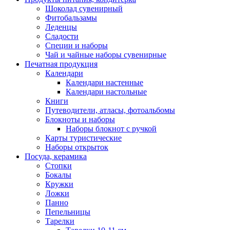
Шоколад сувенирный
Фитобальзамы
Леденцы
Сладости
Специи и наборы
Чай и чайные наборы сувенирные
Печатная продукция
Календари
Календари настенные
Календари настольные
Книги
Путеводители, атласы, фотоальбомы
Блокноты и наборы
Наборы блокнот с ручкой
Карты туристические
Наборы открыток
Посуда, керамика
Стопки
Бокалы
Кружки
Ложки
Панно
Пепельницы
Тарелки