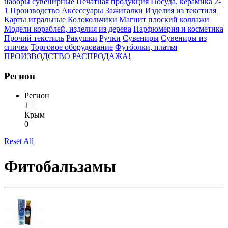
наборы сувенирные
Печатная продукция
Посуда, керамика
2-
1 Производство
Аксессуары
Зажигалки
Изделия из текстиля
Карты игральные
Колокольчики
Магнит плоский коллажи
Модели кораблей, изделия из дерева
Парфюмерия и косметика
Прочий текстиль
Ракушки
Ручки
Сувениры
Сувениры из
спичек
Торговое оборудование
Футболки, платья
ПРОИЗВОДСТВО
РАСПРОДАЖА!
Регион
Регион
Крым
0
Reset All
Фитобальзамы