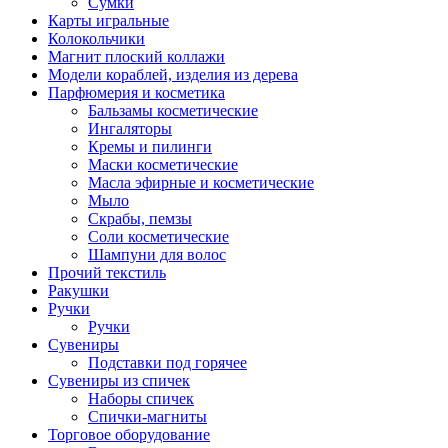
Сумки
Карты игральные
Колокольчики
Магнит плоский коллажи
Модели кораблей, изделия из дерева
Парфюмерия и косметика
Бальзамы косметические
Ингаляторы
Кремы и пилинги
Маски косметические
Масла эфирные и косметические
Мыло
Скрабы, пемзы
Соли косметические
Шампуни для волос
Прочий текстиль
Ракушки
Ручки
Ручки
Сувениры
Подставки под горячее
Сувениры из спичек
Наборы спичек
Спички-магниты
Торговое оборудование