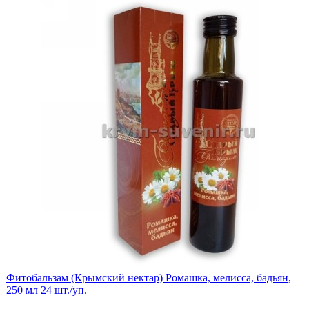
Фитобальзам (Крымский нектар) Ромашка, мелисса, бадьян,
250 мл 24 шт./уп.