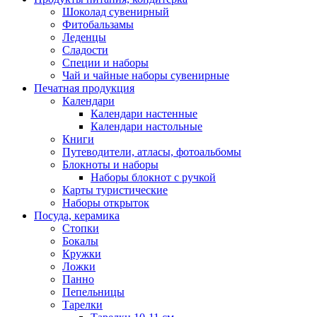
Шоколад сувенирный
Фитобальзамы
Леденцы
Сладости
Специи и наборы
Чай и чайные наборы сувенирные
Печатная продукция
Календари
Календари настенные
Календари настольные
Книги
Путеводители, атласы, фотоальбомы
Блокноты и наборы
Наборы блокнот с ручкой
Карты туристические
Наборы открыток
Посуда, керамика
Стопки
Бокалы
Кружки
Ложки
Панно
Пепельницы
Тарелки