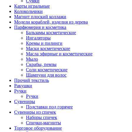
Сумки
Карты игральные
Колокольчики
Магнит плоский коллажи
Модели кораблей, изделия из дерева
Парфюмерия и косметика
Бальзамы косметические
Ингаляторы
Кремы и пилинги
Маски косметические
Масла эфирные и косметические
Мыло
Скрабы, пемзы
Соли косметические
Шампуни для волос
Прочий текстиль
Ракушки
Ручки
Ручки
Сувениры
Подставки под горячее
Сувениры из спичек
Наборы спичек
Спички-магниты
Торговое оборудование