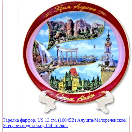
Тарелка фарфор. US 13 см. (10045B) Алушта/Малореченское/
Утес, без подставки, 144 шт./ящ.